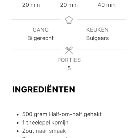
minuten
minuten
minuten
20
min
20
min
40
min
GANG
KEUKEN
Bijgerecht
Bulgaars
PORTIES
5
INGREDIËNTEN
500
gram
Half-om-half gehakt
1
theelepel
komijn
Zout
naar smaak