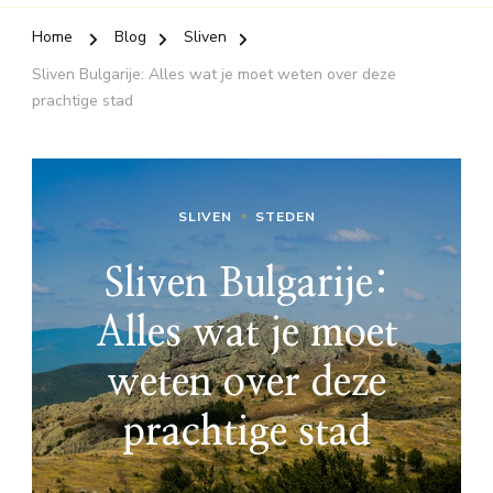
Home
Blog
Sliven
Sliven Bulgarije: Alles wat je moet weten over deze
prachtige stad
SLIVEN
STEDEN
Sliven Bulgarije:
Alles wat je moet
weten over deze
prachtige stad